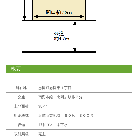
概要
所在地
忠岡町忠岡東１丁目
交通
南海本線「忠岡」駅歩２分
土地面積
98.44
用途地域
近隣商業地域 ８０％ ３００％
設備
都市ガス・本下水
取引態様
売主