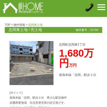
tog
nav
TOP
>
物件情報
>
忠岡東土地
忠岡東土地 / 売土地
物件番号：20786
忠岡町忠岡東1丁目
1,680万
円
万円
南海本線「忠岡」駅歩２分
[ポイント]
南海本線「忠岡」駅歩２分 希少な駅近物件
近隣商業地域 生活至便充実の好立地です。