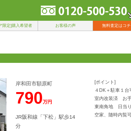
ア限定]購入希望者
お客様の声
無料査定はコチ
[ポイント]
岸和田市額原町
４DK＋駐車１台
790
室内改装済 お
万円
東南角地 日当
空家、随時内覧
JR阪和線「下松」駅歩14
分