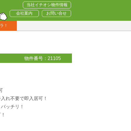
当社イチオシ物件情報
会社案内
お問い合せ
ラ！
物件番号：21105
可
手入れ不要で即入居可！
りバッチリ！
可！