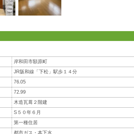
岸和田市額原町
JR阪和線「下松」駅歩１４分
76.05
72.99
木造瓦葺２階建
S５０年６月
第一種住居
都市ガス・本下水