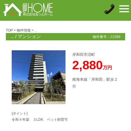
tog
nav
TOP
>
物件情報
>
...
... / マンション
物件番号：21099
岸和田市沼町
2,880
万円
南海本線「岸和田」駅歩２
分
[ポイント]
令和４年築 ３LDK ペット飼育可